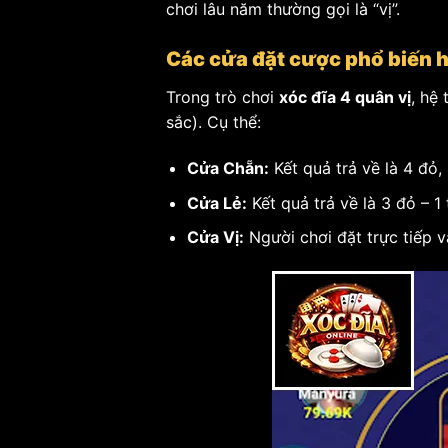
chơi lâu năm thường gọi là “vị”.
Các cửa đặt cược phổ biến 
Trong trò chơi
xóc đĩa 4 quân vị
, hệ
sắc). Cụ thể:
Cửa Chẵn:
Kết quả trả về là 4 đỏ,
Cửa Lẻ:
Kết quả trả về là 3 đỏ – 1
Cửa Vị:
Người chơi đặt trực tiếp v