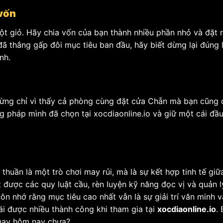
vốn
ột giỏ. Hãy chia vốn của bạn thành nhiều phần nhỏ và đặt 
ã thắng gấp đôi mục tiêu ban đầu, hãy biết dừng lại đúng 
nh.
Đừng chỉ vì thấy cả phòng cùng đặt cửa Chẵn mà bạn cũng 
ng pháp mình đã chọn tại xocdiaonline.io và giữ một cái đầ
huần là một trò chơi may rủi, mà là sự kết hợp tinh tế gi
t được các quy luật cầu, rèn luyện kỹ năng đọc vị và quản 
uôn nhớ rằng mục tiêu cao nhất vẫn là sự giải trí văn minh 
ái được nhiều thành công khi tham gia tại
xocdiaonline.io
.
ngay hôm nay chưa?