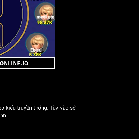
eo kiểu truyền thống. Tùy vào sở
nh.