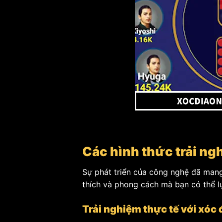
Các hình thức trải ng
Sự phát triển của công nghệ đã mang 
thích và phong cách mà bạn có thể l
Trải nghiệm thực tế với xóc đ