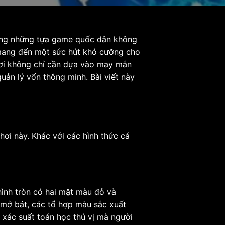
rong những tựa game quốc dân không
n mang đến một sức hút khó cưỡng cho
hơi không chỉ cần dựa vào may mắn
uản lý vốn thông minh. Bài viết này
hơi này. Khác với các hình thức cá
hình tròn có hai mặt màu đỏ và
hi mở bát, các tổ hợp màu sắc xuất
 xác suất toán học thú vị mà người