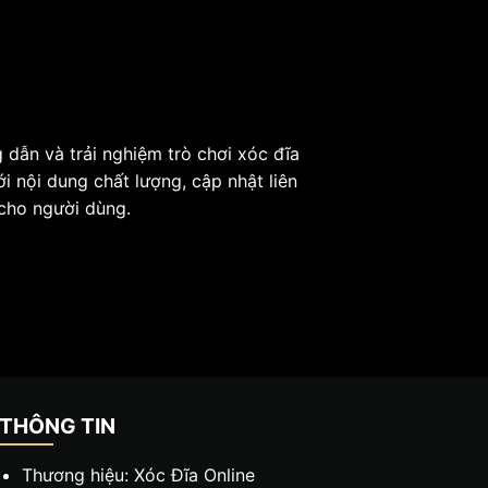
 dẫn và trải nghiệm trò chơi xóc đĩa
i nội dung chất lượng, cập nhật liên
 cho người dùng.
THÔNG TIN
Thương hiệu: Xóc Đĩa Online