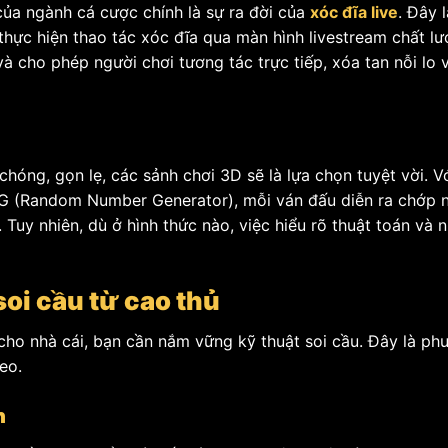
của ngành cá cược chính là sự ra đời của
xóc đĩa live
. Đây 
t thực hiện thao tác xóc đĩa qua màn hình livestream chất 
và cho phép người chơi tương tác trực tiếp, xóa tan nỗi lo 
chóng, gọn lẹ, các sảnh chơi 3D sẽ là lựa chọn tuyệt vời. V
G (Random Number Generator), mỗi ván đấu diễn ra chớp 
n. Tuy nhiên, dù ở hình thức nào, việc hiểu rõ thuật toán và
soi cầu từ cao thủ
cho nhà cái, bạn cần nắm vững kỹ thuật soi cầu. Đây là ph
eo.
n