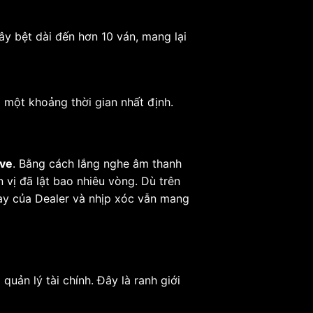
ây bệt dài đến hơn 10 ván, mang lại
 một khoảng thời gian nhất định.
ive
. Bằng cách lắng nghe âm thanh
 vị đã lật bao nhiêu vòng. Dù trên
tay của Dealer và nhịp xóc vẫn mang
uản lý tài chính. Đây là ranh giới