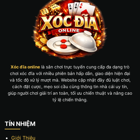
Xóc đĩa online
là sân chơi trực tuyến cung cấp đa dạng trò
chơi xóc đĩa với nhiều phiên bản hấp dẫn, giao diện hiện đại
và tốc độ xử lý mượt mà. Website cập nhật đầy đủ luật chơi,
cách đặt cược, mẹo soi cầu cùng thông tin nhà cái uy tín,
giúp người chơi giải trí an toàn, tối ưu chiến thuật và nâng cao
tỷ lệ chiến thắng.
TÍN NHIỆM
Giới Thiệu