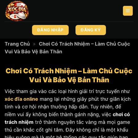
Chuyển
đến
×
nội
dung
ĐĂNG NHẬP
ĐĂNG KÝ
Trang Chủ
»
Chơi Có Trách Nhiệm – Làm Chủ Cuộc
XÓC ĐĨA
Vui Và Bảo Vệ Bản Thân
ONLINE
Chơi Có Trách Nhiệm – Làm Chủ Cuộc
Vui Và Bảo Vệ Bản Thân
Việc tham gia vào các loại hình giải trí trực tuyến như
xóc đĩa online
mang lại những giây phút thư giãn kịch
tính và cơ hội nhận thưởng hấp dẫn. Tuy nhiên, để
niềm vui ấy không biến thành gánh nặng, việc
chơi có
trách nhiệm
trở thành nguyên tắc vàng mà mọi game
thủ cần khắc cốt ghi tâm. Đây không chỉ là một khẩu
hiệu suông mà là một hệ thống các quy tắc giúp bạn