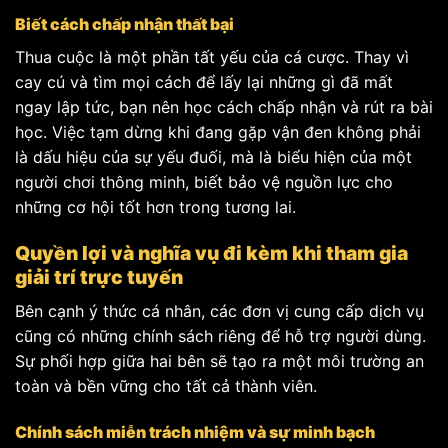
Biết cách chấp nhận thất bại
Thua cuộc là một phần tất yếu của cá cược. Thay vì
cay cú và tìm mọi cách để lấy lại những gì đã mất
ngay lập tức, bạn nên học cách chấp nhận và rút ra bài
học. Việc tạm dừng khi đang gặp vận đen không phải
là dấu hiệu của sự yếu đuối, mà là biểu hiện của một
người chơi thông minh, biết bảo vệ nguồn lực cho
những cơ hội tốt hơn trong tương lai.
Quyền lợi và nghĩa vụ đi kèm khi tham gia
giải trí trực tuyến
Bên cạnh ý thức cá nhân, các đơn vị cung cấp dịch vụ
cũng có những chính sách riêng để hỗ trợ người dùng.
Sự phối hợp giữa hai bên sẽ tạo ra một môi trường an
toàn và bền vững cho tất cả thành viên.
Chính sách miễn trách nhiệm và sự minh bạch