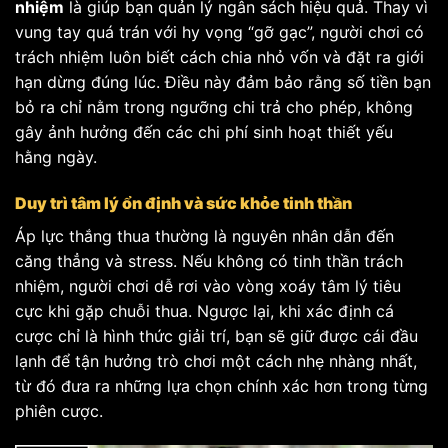
nhiệm
là giúp bạn quản lý ngân sách hiệu quả. Thay vì
vung tay quá trán với hy vọng “gỡ gạc”, người chơi có
trách nhiệm luôn biết cách chia nhỏ vốn và đặt ra giới
hạn dừng đúng lúc. Điều này đảm bảo rằng số tiền bạn
bỏ ra chỉ nằm trong ngưỡng chi trả cho phép, không
gây ảnh hưởng đến các chi phí sinh hoạt thiết yếu
hằng ngày.
Duy trì tâm lý ổn định và sức khỏe tinh thần
Áp lực thắng thua thường là nguyên nhân dẫn đến
căng thẳng và stress. Nếu không có tinh thần trách
nhiệm, người chơi dễ rơi vào vòng xoáy tâm lý tiêu
cực khi gặp chuỗi thua. Ngược lại, khi xác định cá
cược chỉ là hình thức giải trí, bạn sẽ giữ được cái đầu
lạnh để tận hưởng trò chơi một cách nhẹ nhàng nhất,
từ đó đưa ra những lựa chọn chính xác hơn trong từng
phiên cược.