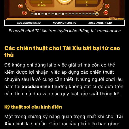
Bí quyết chơi Tài Xỉu trực tuyến luôn thắng tại xocdiaonline
Các chiến thuật chơi Tài Xỉu bất bại từ cao
thủ
Để không chỉ dừng lại ở việc giải trí mà còn có thể
kiếm được lợi nhuận, việc áp dụng các chiến thuật
chuyên sâu là vô cùng cần thiết. Những người chơi lâu
năm tại
xocdiaonline
thường không đặt cược dựa trên
cảm tính mà dựa vào các quy luật xác suất thống kê.
Kỹ thuật soi cầu kinh điển
Một trong những kỹ năng quan trọng nhất khi chơi
Tài
Xỉu
chính là soi cầu. Các loại cầu phổ biến bao gồm: