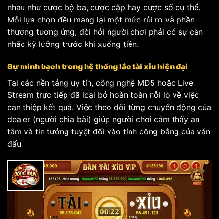
nhau như cược bộ ba, cược cặp hay cược số cụ thể.
Mỗi lựa chọn đều mang lại một mức rủi ro và phần
thưởng tương ứng, đòi hỏi người chơi phải có sự cân
nhắc kỹ lưỡng trước khi xuống tiền.
Sự minh bạch trong hệ thống lắc tài xỉu hiện đại
Tại các nền tảng uy tín, công nghệ MD5 hoặc Live
Stream trực tiếp đã loại bỏ hoàn toàn nỗi lo về việc
can thiệp kết quả. Việc theo dõi từng chuyển động của
dealer (người chia bài) giúp người chơi cảm thấy an
tâm và tin tưởng tuyệt đối vào tính công bằng của ván
đấu.