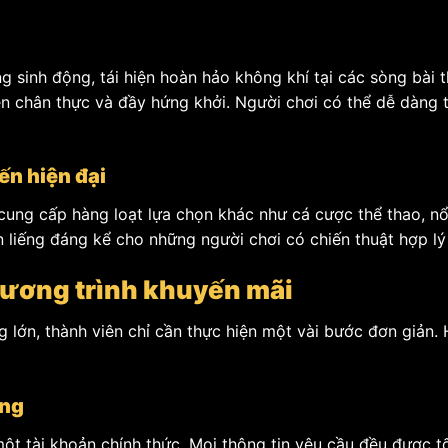
 sinh động, tái hiện hoàn hảo không khí tại các sòng bài t
ên chân thực và đầy hứng khởi. Người chơi có thể dễ dàng t
ến hiện đại
ng cấp hàng loạt lựa chọn khác như cá cược thể thao, nổ h
n liếng đáng kể cho những người chơi có chiến thuật hợp lý
hương trình khuyến mãi
g lớn, thành viên chỉ cần thực hiện một vài bước đơn giản
óng
ột tài khoản chính thức. Mọi thông tin yêu cầu đều được 