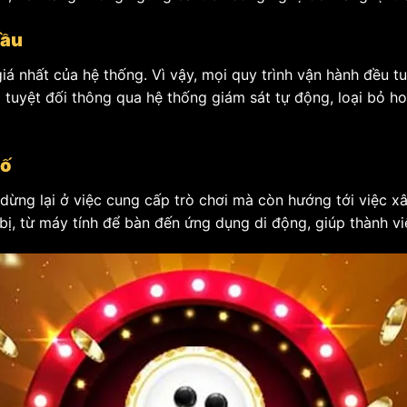
đầu
iá nhất của hệ thống. Vì vậy, mọi quy trình vận hành đều t
uyệt đối thông qua hệ thống giám sát tự động, loại bỏ hoà
số
 dừng lại ở việc cung cấp trò chơi mà còn hướng tới việc 
bị, từ máy tính để bàn đến ứng dụng di động, giúp thành viên