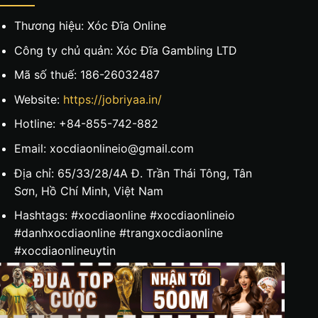
Thương hiệu: Xóc Đĩa Online
Công ty chủ quản: Xóc Đĩa Gambling LTD
Mã số thuế: 186-26032487
Website:
https://jobriyaa.in/
Hotline: +84-855-742-882
Email:
xocdiaonlineio@gmail.com
Địa chỉ: 65/33/28/4A Đ. Trần Thái Tông, Tân
Sơn, Hồ Chí Minh, Việt Nam
Hashtags: #xocdiaonline #xocdiaonlineio
#danhxocdiaonline #trangxocdiaonline
#xocdiaonlineuytin