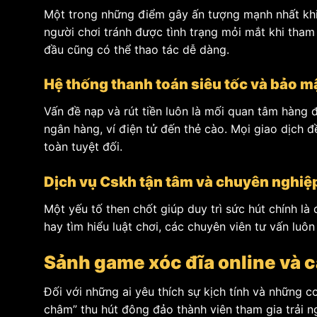
Một trong những điểm gây ấn tượng mạnh nhất kh
người chơi tránh được tình trạng mỏi mắt khi tham
đầu cũng có thể thao tác dễ dàng.
Hệ thống thanh toán siêu tốc và bảo mậ
Vấn đề nạp và rút tiền luôn là mối quan tâm hàng
ngân hàng, ví điện tử đến thẻ cào. Mọi giao dịch
toàn tuyệt đối.
Dịch vụ Cskh tận tâm và chuyên nghiệ
Một yếu tố then chốt giúp duy trì sức hút chính là
hay tìm hiểu luật chơi, các chuyên viên tư vấn luô
Sảnh game xóc đĩa online và c
Đối với những ai yêu thích sự kịch tính và những 
châm” thu hút đông đảo thành viên tham gia trải 