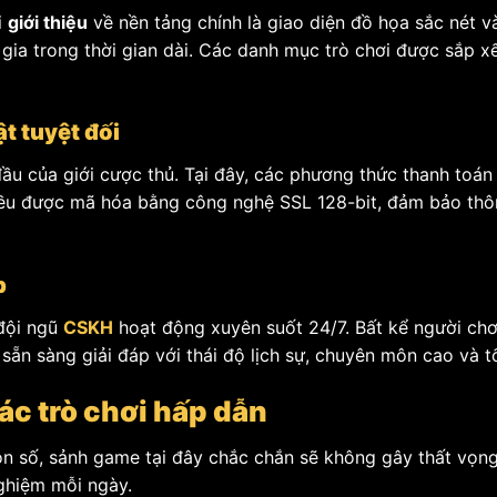
i
giới thiệu
về nền tảng chính là giao diện đồ họa sắc nét v
 gia trong thời gian dài. Các danh mục trò chơi được sắp 
t tuyệt đối
 đầu của giới cược thủ. Tại đây, các phương thức thanh to
 đều được mã hóa bằng công nghệ SSL 128-bit, đảm bảo thôn
p
 đội ngũ
CSKH
hoạt động xuyên suốt 24/7. Bất kể người chơi
n sẵn sàng giải đáp với thái độ lịch sự, chuyên môn cao và
ác trò chơi hấp dẫn
con số, sảnh game tại đây chắc chắn sẽ không gây thất vọn
nghiệm mỗi ngày.