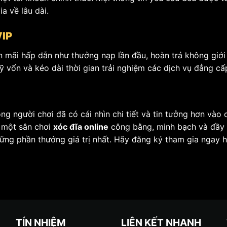
a về lâu dài.
VIP
mãi hấp dẫn như thưởng nạp lần đầu, hoàn trả không giới hạ
ỹ vốn và kéo dài thời gian trải nghiệm các dịch vụ đẳng cấ
g người chơi đã có cái nhìn chi tiết và tin tưởng hơn vào 
à một sân chơi
xóc đĩa online
công bằng, minh bạch và đầy 
hững phần thưởng giá trị nhất. Hãy đăng ký tham gia ngay 
TÍN NHIỆM
LIÊN KẾT NHANH