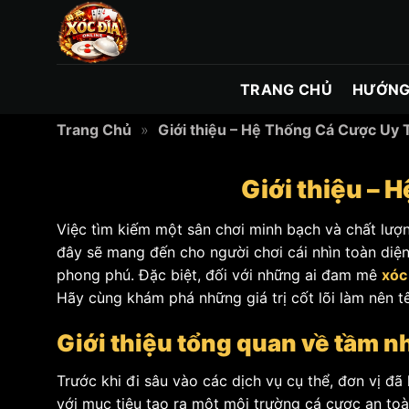
Chuyển
đến
nội
dung
TRANG CHỦ
HƯỚNG
Trang Chủ
»
Giới thiệu – Hệ Thống Cá Cược Uy
XÓC ĐĨ
Giới thiệu –
Việc tìm kiếm một sân chơi minh bạch và chất lượn
đây sẽ mang đến cho người chơi cái nhìn toàn diện
phong phú. Đặc biệt, đối với những ai đam mê
xóc
Hãy cùng khám phá những giá trị cốt lõi làm nên t
Giới thiệu tổng quan về tầm n
Trước khi đi sâu vào các dịch vụ cụ thể, đơn vị đ
với mục tiêu tạo ra một môi trường cá cược an to