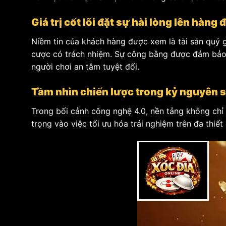
Giá trị cốt lõi đặt sự hài lòng lên hàng 
Niềm tin của khách hàng được xem là tài sản quý g
cược có trách nhiệm. Sự công bằng được đảm bảo t
người chơi an tâm tuyệt đối.
Tầm nhìn chiến lược trong kỷ nguyên 
Trong bối cảnh công nghệ 4.0, nền tảng không chỉ
trọng vào việc tối ưu hóa trải nghiệm trên đa thiết 