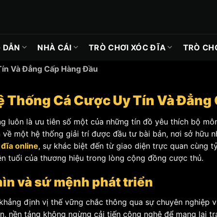
×
 DẪN
NHÀ CÁI
TRÒ CHƠI XÓC ĐĨA
TRÒ CH
 Tín Và Đẳng Cấp Hàng Đầu
A ONLINE
 Hệ Thống Cá Cược Uy Tín Và Đẳng
g luôn là ưu tiên số một của những tín đồ yêu thích bộ mô
 về một hệ thống giải trí được đầu tư bài bản, nơi sở hữ
 đĩa online
, sự khác biệt đến từ giao diện trực quan cùng t
ên tuổi của thương hiệu trong lòng cộng đồng cược thủ.
hìn và sứ mệnh phát triển
ã khẳng định vị thế vững chắc thông qua sự chuyên nghiệp
àn, nền tảng không ngừng cải tiến công nghệ để mang lại t