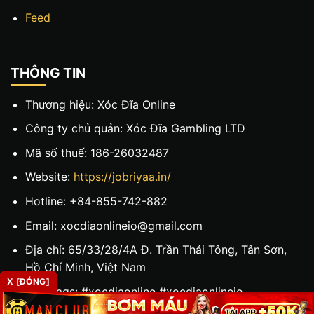
Feed
THÔNG TIN
Thương hiệu: Xóc Đĩa Online
Công ty chủ quản: Xóc Đĩa Gambling LTD
Mã số thuế: 186-26032487
Website:
https://jobriyaa.in/
Hotline: +84-855-742-882
Email:
xocdiaonlineio@gmail.com
Địa chỉ: 65/33/28/4A Đ. Trần Thái Tông, Tân Sơn,
Hồ Chí Minh, Việt Nam
X [ĐÓNG]
Hashtags: #xocdiaonline #xocdiaonlineio
#danhxocdiaonline #trangxocdiaonline