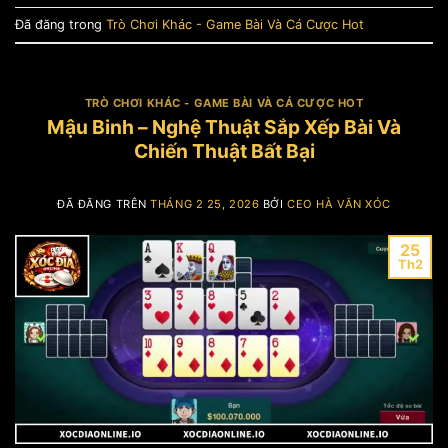
Đã đăng trong
Trò Chơi Khác - Game Bài Và Cá Cược Hot
TRÒ CHƠI KHÁC - GAME BÀI VÀ CÁ CƯỢC HOT
Mậu Binh – Nghệ Thuật Sắp Xếp Bài Và
Chiến Thuật Bất Bại
ĐÃ ĐĂNG TRÊN
THÁNG 2 25, 2026
BỞI
CEO HÀ VĂN XÓC
25
Th2