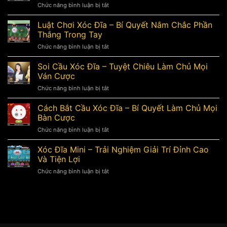
Thắng
ở
Chức năng bình luận bị tắt
Đĩa
Làm
Thuật
Trên
Chủ
Toán
Luật Chơi Xóc Đĩa – Bí Quyết Nắm Chắc Phần
Điện
Cuộc
Xóc
Thoại
Thắng Trong Tay
Chơi
Đĩa
–
ở
Chức năng bình luận bị tắt
–
Bí
Luật
Bí
Quyết
Chơi
Soi Cầu Xóc Đĩa – Tuyệt Chiêu Làm Chủ Mọi
Quyết
Từ
Xóc
Làm
Ván Cược
Cao
Đĩa
Chủ
Thủ
ở
Chức năng bình luận bị tắt
–
Mọi
Soi
Bí
Bàn
Cầu
Cách Bắt Cầu Xóc Đĩa – Bí Quyết Làm Chủ Mọi
Quyết
Cược
Xóc
Nắm
Bàn Cược
Hiệu
Đĩa
Chắc
Quả
ở
Chức năng bình luận bị tắt
–
Phần
Cách
Tuyệt
Thắng
Bắt
Xóc Đĩa Mini – Trải Nghiệm Giải Trí Đỉnh Cao
Chiêu
Trong
Cầu
Làm
Và Tiện Lợi
Tay
Xóc
Chủ
ở
Chức năng bình luận bị tắt
Đĩa
Mọi
Xóc
–
Ván
Đĩa
Bí
Cược
Mini
Quyết
–
Làm
Trải
Chủ
Nghiệm
Mọi