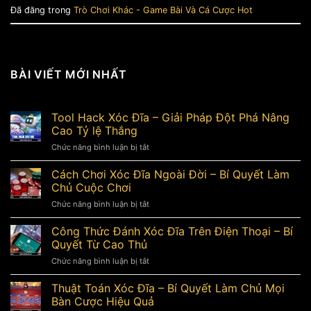
Đã đăng trong
Trò Chơi Khác - Game Bài Và Cá Cược Hot
BÀI VIẾT MỚI NHẤT
Tool Hack Xóc Đĩa – Giải Pháp Đột Phá Nâng
Cao Tỷ lệ Thắng
ở
Chức năng bình luận bị tắt
Tool
Hack
Cách Chơi Xóc Đĩa Ngoài Đời – Bí Quyết Làm
Xóc
Chủ Cuộc Chơi
Đĩa
ở
Chức năng bình luận bị tắt
–
Cách
Giải
Chơi
Công Thức Đánh Xóc Đĩa Trên Điện Thoại – Bí
Pháp
Xóc
Đột
Quyết Từ Cao Thủ
Đĩa
Phá
ở
Chức năng bình luận bị tắt
Ngoài
Nâng
Công
Đời
Cao
Thức
Thuật Toán Xóc Đĩa – Bí Quyết Làm Chủ Mọi
–
Tỷ
Đánh
Bí
Bàn Cược Hiệu Quả
lệ
Xóc
Quyết