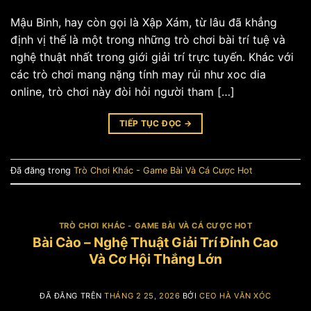
Mậu Binh, hay còn gọi là Xập Xám, từ lâu đã khẳng
định vị thế là một trong những trò chơi bài trí tuệ và
nghệ thuật nhất trong giới giải trí trực tuyến. Khác với
các trò chơi mang nặng tính may rủi như xoc dia
online, trò chơi này đòi hỏi người tham […]
TIẾP TỤC ĐỌC
→
Đã đăng trong
Trò Chơi Khác - Game Bài Và Cá Cược Hot
TRÒ CHƠI KHÁC - GAME BÀI VÀ CÁ CƯỢC HOT
Bài Cào – Nghệ Thuật Giải Trí Đỉnh Cao
Và Cơ Hội Thắng Lớn
ĐÃ ĐĂNG TRÊN
THÁNG 2 25, 2026
BỞI
CEO HÀ VĂN XÓC