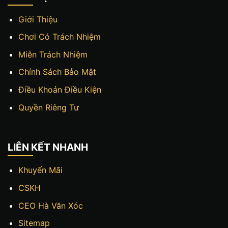
Giới Thiệu
Chơi Có Trách Nhiệm
Miễn Trách Nhiệm
Chính Sách Bảo Mật
Điều Khoản Điều Kiện
Quyền Riêng Tư
LIÊN KẾT NHANH
Khuyến Mãi
CSKH
CEO Hà Văn Xóc
Sitemap