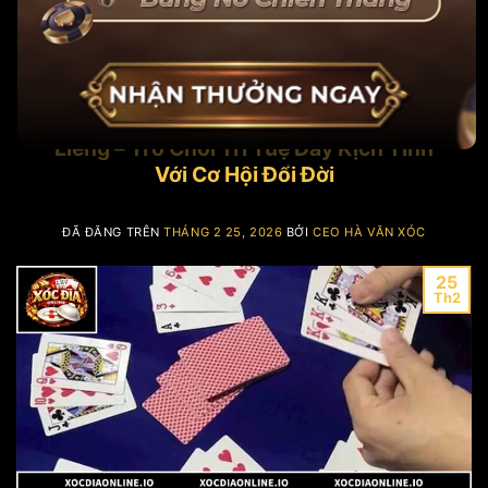
cược mới nhất trên thị trường.
TRÒ CHƠI KHÁC - GAME BÀI VÀ CÁ CƯỢC HOT
Liêng – Trò Chơi Trí Tuệ Đầy Kịch Tính
Với Cơ Hội Đổi Đời
ĐÃ ĐĂNG TRÊN
THÁNG 2 25, 2026
BỞI
CEO HÀ VĂN XÓC
25
Th2