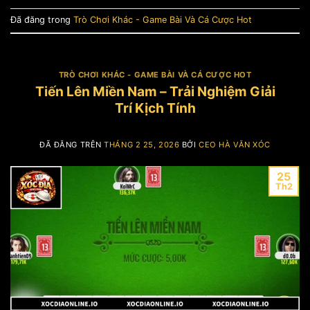
Đã đăng trong
Trò Chơi Khác - Game Bài Và Cá Cược Hot
TRÒ CHƠI KHÁC - GAME BÀI VÀ CÁ CƯỢC HOT
Tiến Lên Miền Nam – Trải Nghiệm Giải
Trí Kịch Tính
ĐÃ ĐĂNG TRÊN
THÁNG 2 25, 2026
BỞI
CEO HÀ VĂN XÓC
25
Th2